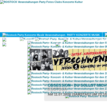
HOME
MAGAZIN
PARTY KONZERTE MUSIK
KULTUR
GAY
DIV
OBSESSION - DU SOLLST MICH
ROSTOCK
AM 11.07.2026 (SAMSTAG) UM 23:1