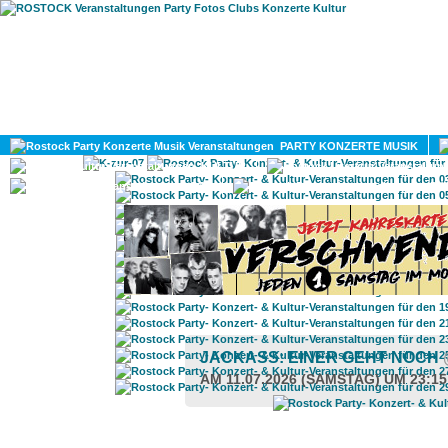
HOME
MAGAZIN
PARTY KONZERTE MUSIK
KULTUR
GAY
DIV
JACKASS: EINER GEHT NOCH
AM 11.07.2026 (SAMSTAG) UM 23:1