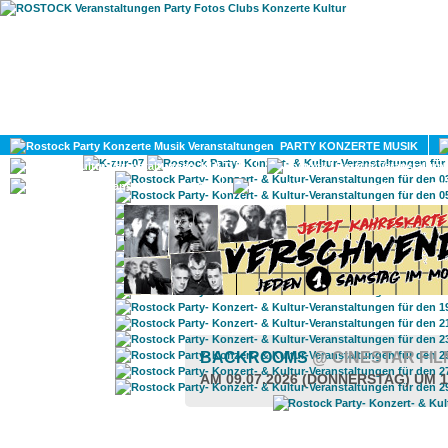
HOME
MAGAZIN
PARTY KONZERTE MUSIK
KULTUR
GAY
DIV
BACKROOMS
@ CINESTAR FI
AM 09.07.2026 (DONNERSTAG) UM 1