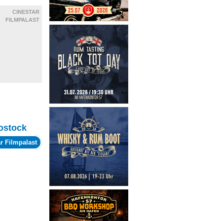
CINESTAR
FILMPALAST
ostock
r Filmpalast