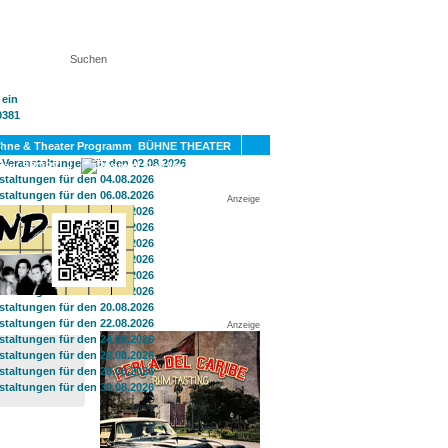
KT
BÜHNE THEATER
SPORT
GAY
Anzeige
Anzeige