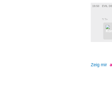
FILM
19:50
EVIL D
*/ ?>
Zeig mir
a