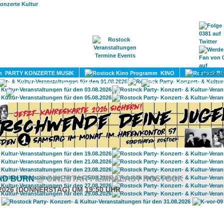
HOME
MAGAZIN
TERMINE
ADRESSEN
KONTA
PARTY KONZERTE MUSIK
KINO
LITERATUR
UMLAND
EAD BURN
@ CINESTAR FILMPALAST ROSTOCK
.2026 (DONNERSTAG) UM 19:50 UHR