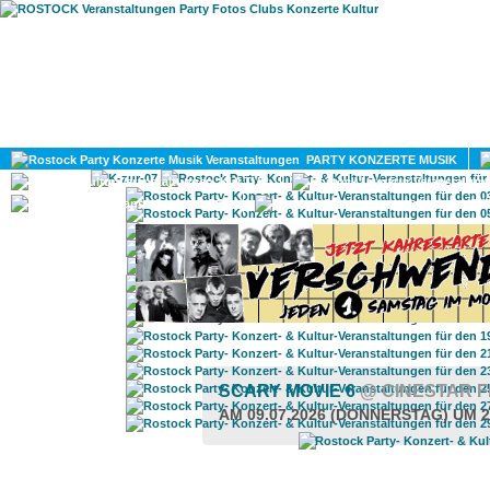
HOME
MAGAZIN
PARTY KONZERTE MUSIK
KULTUR
GAY
DIV
SCARY MOVIE 6
@ CINESTAR 
AM 09.07.2026 (DONNERSTAG) UM 2