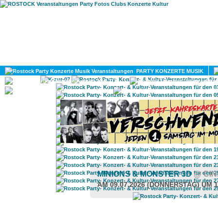
HOME
MAGAZIN
PARTY KONZERTE MUSIK
KULTUR
GAY
DIV
MINIONS & MONSTER 3D
@ CI
AM 09.07.2026 (DONNERSTAG) UM 1