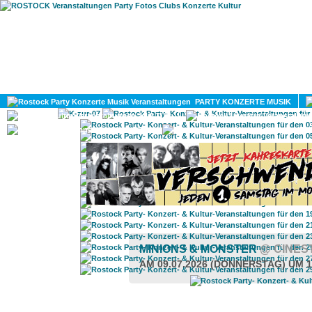
HOME
MAGAZIN
PARTY KONZERTE MUSIK
KULTUR
GAY
DIV
MINIONS & MONSTER
@ CINES
AM 09.07.2026 (DONNERSTAG) UM 1