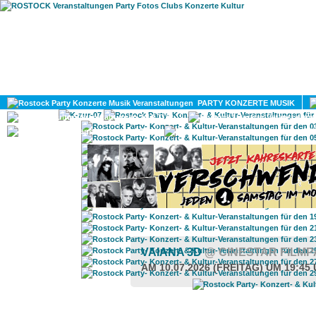
HOME
MAGAZIN
PARTY KONZERTE MUSIK
KULTUR
GAY
DIV
VAIANA 3D
@ CINESTAR FILM
AM 10.07.2026 (FREITAG) UM 19:45