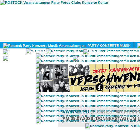
HOME
MAGAZIN
PARTY KONZERTE MUSIK
KULTUR
GAY
DIV
VAIANA 3D
@ CINESTAR FILM
AM 09.07.2026 (DONNERSTAG) UM 1