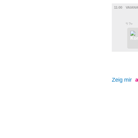
FILM
11:00
VAIANA
*/ ?>
Zeig mir
a