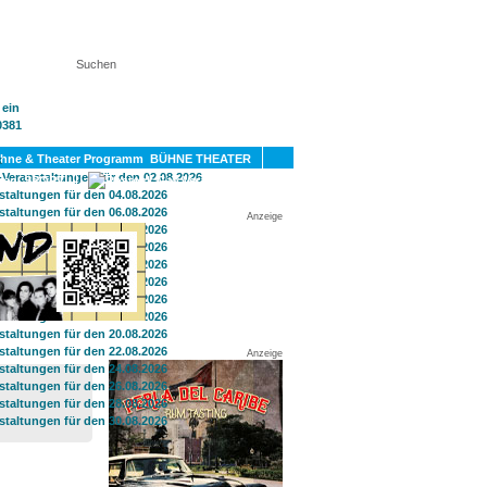
KT
BÜHNE THEATER
SPORT
GAY
Anzeige
Anzeige