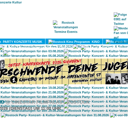
HOME
MAGAZIN
TERMINE
ADRESSEN
KONTA
PARTY KONZERTE MUSIK
KINO
LITERATUR
UMLAND
3D
@ CINESTAR FILMPALAST ROSTOCK
2026 (DIENSTAG) UM 11:00 UHR