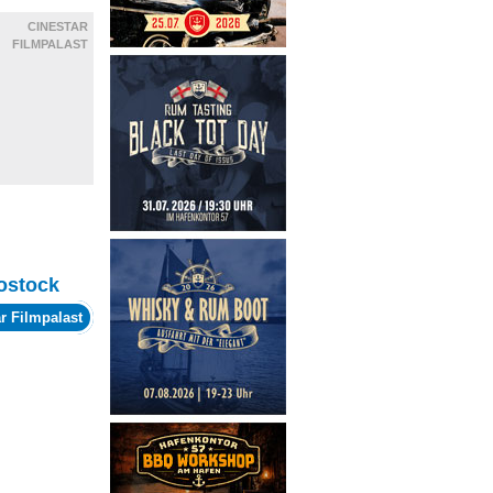
CINESTAR
FILMPALAST
ostock
r Filmpalast