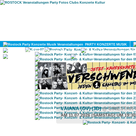
HOME
MAGAZIN
PARTY KONZERTE MUSIK
KULTUR
GAY
DIV
VAIANA (OV) (3D)
@ CINESTAR
AM 11.07.2026 (SAMSTAG) UM 19:3