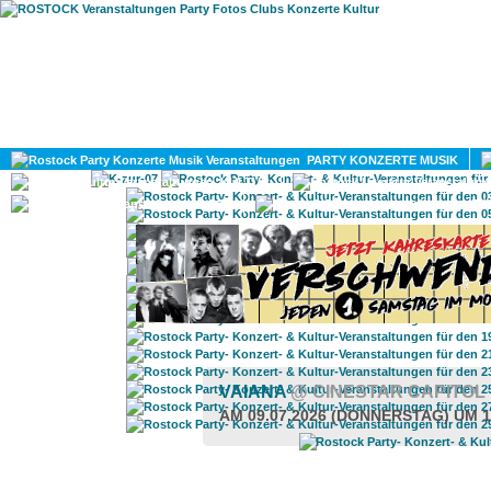
HOME
MAGAZIN
PARTY KONZERTE MUSIK
KULTUR
GAY
DIV
VAIANA
@ CINESTAR CAPITOL
AM 09.07.2026 (DONNERSTAG) UM 1