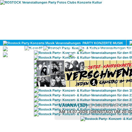
HOME
MAGAZIN
PARTY KONZERTE MUSIK
KULTUR
GAY
DIV
VAIANA (3D)
@ CINESTAR CAP
AM 14.07.2026 (DIENSTAG) UM 20:0