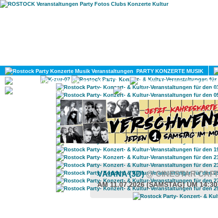
HOME
MAGAZIN
PARTY KONZERTE MUSIK
KULTUR
GAY
DIV
VAIANA (3D)
@ CINESTAR CAP
AM 11.07.2026 (SAMSTAG) UM 14:3