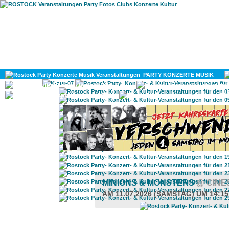
HOME
MAGAZIN
PARTY KONZERTE MUSIK
KULTUR
GAY
DIV
MINIONS & MONSTERS
@ CINE
AM 11.07.2026 (SAMSTAG) UM 14:1