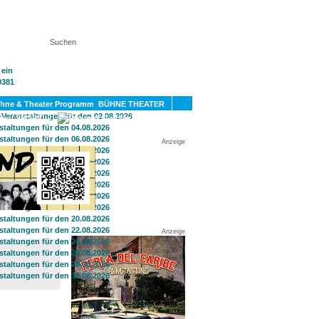
KT
BÜHNE THEATER
SPORT
GAY
Anzeige
Anzeige