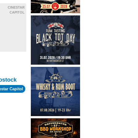
CINESTAR
CAPITOL
ostock
estar Capitol