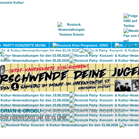
HOME
MAGAZIN
TERMINE
ADRESSEN
KONTA
PARTY KONZERTE MUSIK
KINO
LITERATUR
UMLAND
ORIAN & GROGU
@ CINESTAR CAPITOL ROSTOCK
2026 (DIENSTAG) UM 19:15 UHR