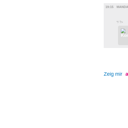
FILM
19:15
MANDA
*/ ?>
Zeig mir
a