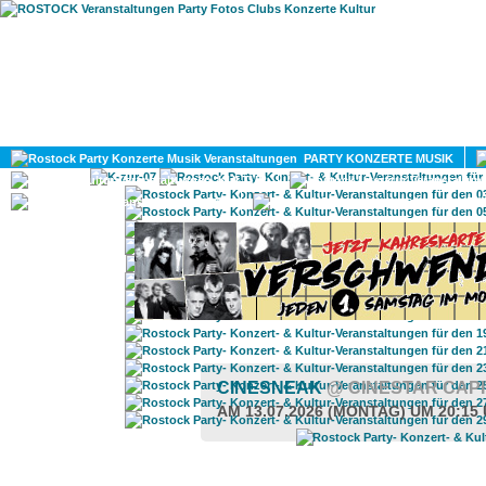
HOME
MAGAZIN
PARTY KONZERTE MUSIK
KULTUR
GAY
DIV
CINESNEAK
@ CINESTAR CAP
AM 13.07.2026 (MONTAG) UM 20:15