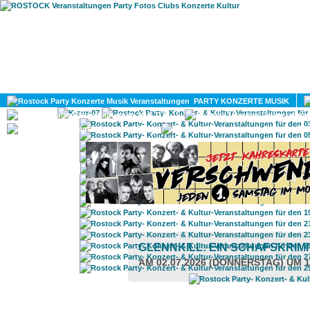
HOME
MAGAZIN
PARTY KONZERTE MUSIK
KULTUR
GAY
DIV
GLENNKILL: EIN SCHAFSKRIM
AM 02.07.2026 (DONNERSTAG) UM 1