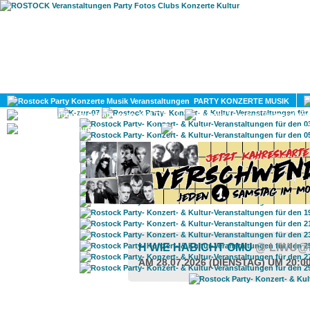
HOME
MAGAZIN
PARTY KONZERTE MUSIK
KULTUR
GAY
DIV
H WIE HABICHT OMU
@ LIWU@
AM 28.07.2026 (DIENSTAG) UM 20:0