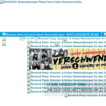
HOME
MAGAZIN
PARTY KONZERTE MUSIK
KULTUR
GAY
DIV
H WIE HABICHT OMU
@ LIWU@
AM 29.07.2026 (MITTWOCH) UM 17: