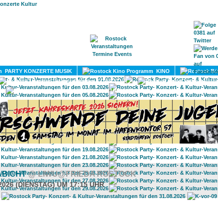
HOME
MAGAZIN
TERMINE
ADRESSEN
KONTA
PARTY KONZERTE MUSIK
KINO
LITERATUR
UMLAND
ABICHT
@ LIWU@FRIEDA ROSTOCK
2026 (DIENSTAG) UM 17:15 UHR