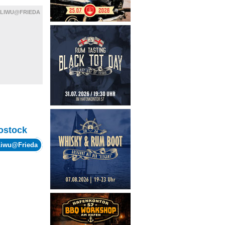
LIWU@FRIEDA
ostock
Liwu@Frieda