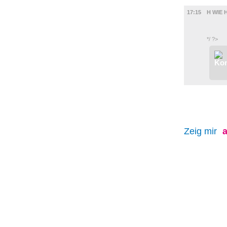
FILM
17:15
H WIE 
*/ ?>
Zeig mir
a