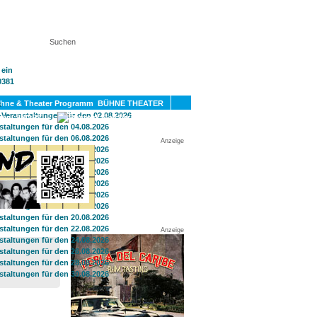
KT
BÜHNE THEATER
SPORT
GAY
Anzeige
Anzeige