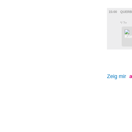
FILM
15:00
QUERB
*/ ?>
Zeig mir
a