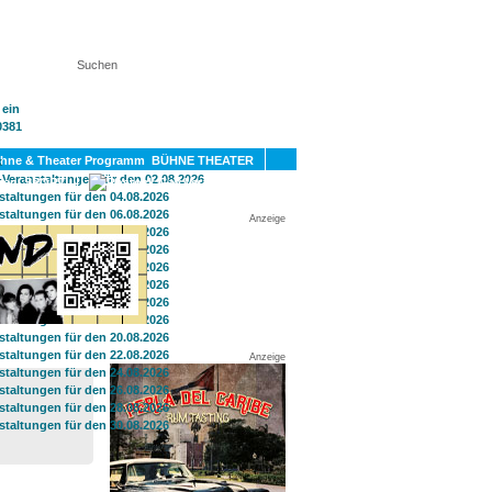
KT
BÜHNE THEATER
SPORT
GAY
Anzeige
Anzeige