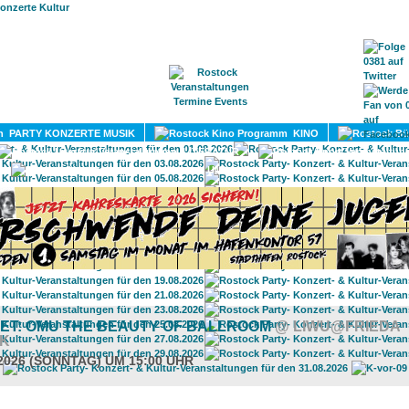
HOME
MAGAZIN
TERMINE
ADRESSEN
KONTA
PARTY KONZERTE MUSIK
KINO
LITERATUR
UMLAND
ET: OMU THE BEAUTY OF BALLROOM
@ LIWU@FRIEDA
K
.2026 (SONNTAG) UM 15:00 UHR