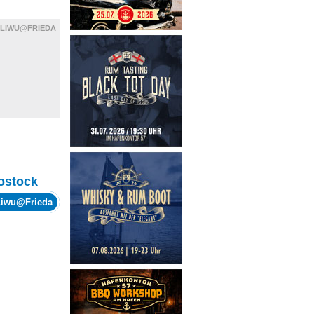
LIWU@FRIEDA
ostock
Liwu@Frieda