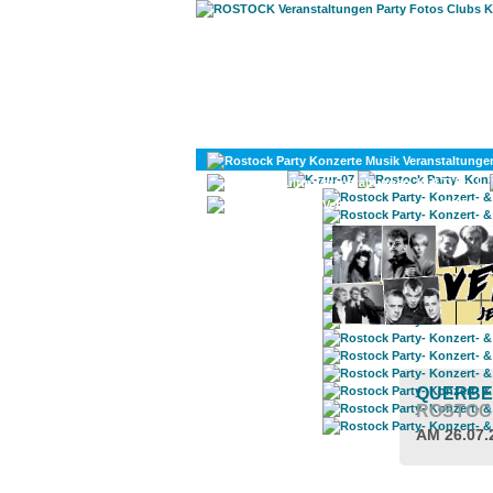
KULTUR
DIVERSES
QUERBE
ROSTOC
AM 26.07