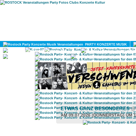
HOME
MAGAZIN
PARTY KONZERTE MUSIK
KULTUR
GAY
DIV
ETWAS GANZ BESONDERES
@
AM 09.07.2026 (DONNERSTAG) UM 1