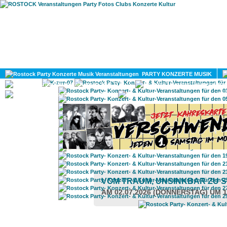
HOME
MAGAZIN
PARTY KONZERTE MUSIK
KULTUR
GAY
DIV
VOM TRAUM, UNSINKBAR ZU 
AM 02.07.2026 (DONNERSTAG) UM 1