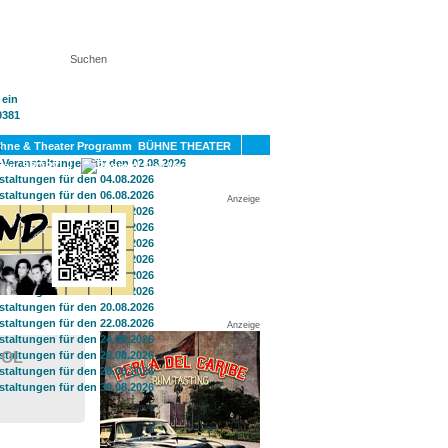
KT
BÜHNE THEATER
SPORT
GAY
Anzeige
Anzeige
POL