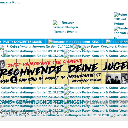
HOME
MAGAZIN
TERMINE
ADRESSEN
KONTA
PARTY KONZERTE MUSIK
KINO
LITERATUR
UMLAND
EAMS - GEFÄHRLICHES VERLANGEN
@ LI.WU.@METRO
K
2026 (FREITAG) UM 21:15 UHR