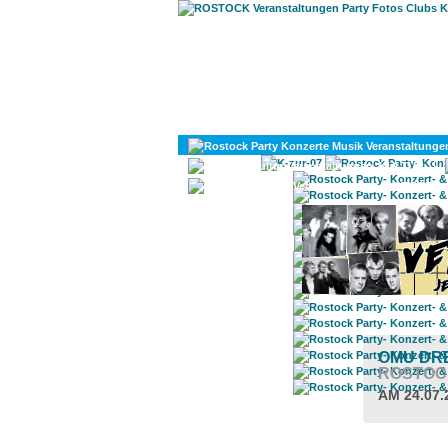
KULTUR
DIVERSES
OMU DR
ROSTOC
AM 24.07.