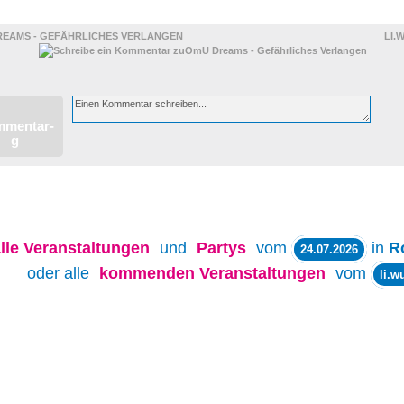
EAMS - GEFÄHRLICHES VERLANGEN
LI.
lle
Veranstaltungen
und
Partys
vom
in
R
24.07.2026
oder alle
kommenden Veranstaltungen
vom
li.