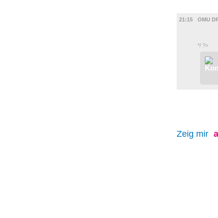
FILM
21:15
OMU DR
*/ ?>
Zeig mir
a