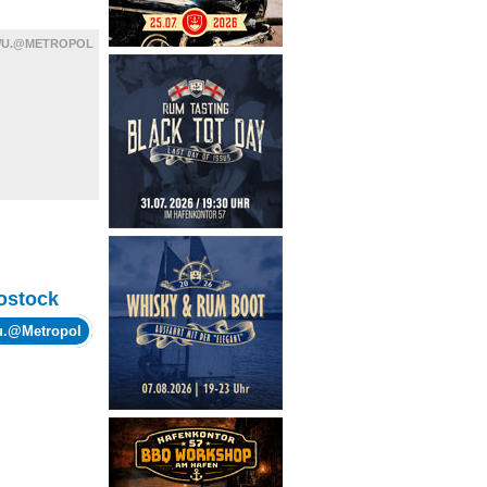
WU.@METROPOL
ostock
wu.@Metropol