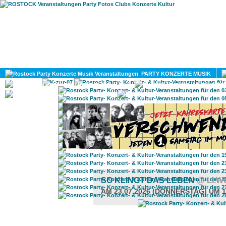
HOME
MAGAZIN
PARTY KONZERTE MUSIK
KULTUR
GAY
DIV
SO KLINGT DAS LEBEN
@ LI.
AM 23.07.2026 (DONNERSTAG) UM 1