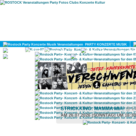
HOME
MAGAZIN
PARTY KONZERTE MUSIK
KULTUR
GAY
DIV
STRICKKINO: MAMMA MIA!
@ L
AM 26.07.2026 (SONNTAG) UM 16:3