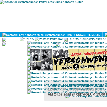
HOME
MAGAZIN
PARTY KONZERTE MUSIK
KULTUR
GAY
DIV
OMU DER 18. WUNDERVOLLE
LI.WU.@METROPOL ROSTOCK
AM 24.07.2026 (FREITAG) UM 19:00