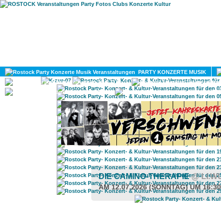
HOME
MAGAZIN
PARTY KONZERTE MUSIK
KULTUR
GAY
DIV
DIE CAMINO-THERAPIE
@ LI.
AM 12.07.2026 (SONNTAG) UM 16:3