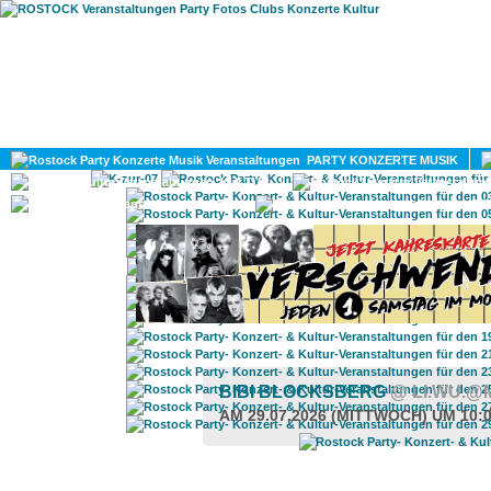
HOME
MAGAZIN
PARTY KONZERTE MUSIK
KULTUR
GAY
DIV
BIBI BLOCKSBERG
@ LI.WU.
AM 29.07.2026 (MITTWOCH) UM 10: