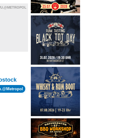
WU.@METROPOL
ostock
wu.@Metropol