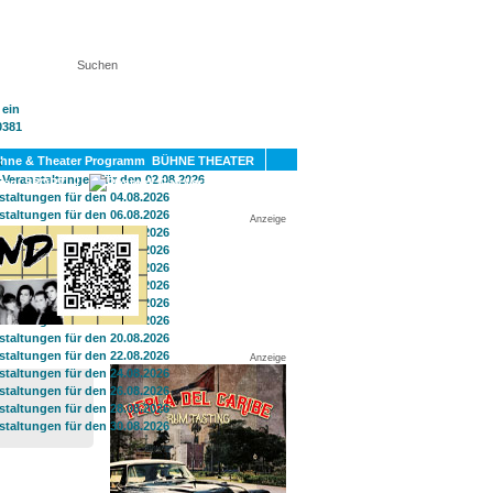
KT
BÜHNE THEATER
SPORT
GAY
Anzeige
Anzeige