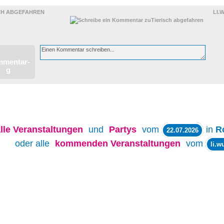
CH ABGEFAHREN
LI.
lle
Veranstaltungen
und
Partys
vom
in
R
22.07.2026
oder alle
kommenden Veranstaltungen
vom
li.