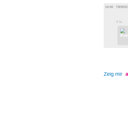
FILM
10:00
TIERIS
*/ ?>
Zeig mir
a