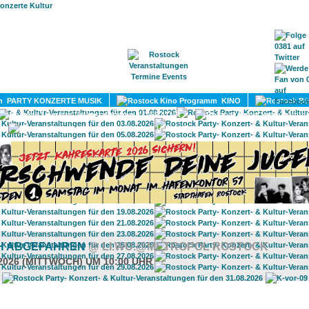
HOME
MAGAZIN
TERMINE
ADRESSEN
KONTA
PARTY KONZERTE MUSIK
KINO
LITERATUR
UMLAND
CH ABGEFAHREN
@ LI.WU.@METROPOL ROSTOCK
.2026 (MITTWOCH) UM 10:00 UHR