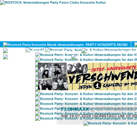
HOME
MAGAZIN
PARTY KONZERTE MUSIK
KULTUR
GAY
DIV
FLOHMAXX
@ CITTI-PARK RO
AM 19.07.2026 (SONNTAG) UM 10:0