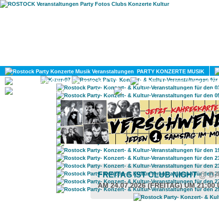
HOME
MAGAZIN
PARTY KONZERTE MUSIK
KULTUR
GAY
DIV
FREITAG IST CLUB NIGHT
@ DA
AM 24.07.2026 (FREITAG) UM 21:00