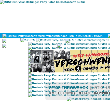
HOME
MAGAZIN
PARTY KONZERTE MUSIK
KULTUR
GAY
DIV
2000S THROWBACK
@ ST-CLU
AM 31.07.2026 (FREITAG) UM 23:00