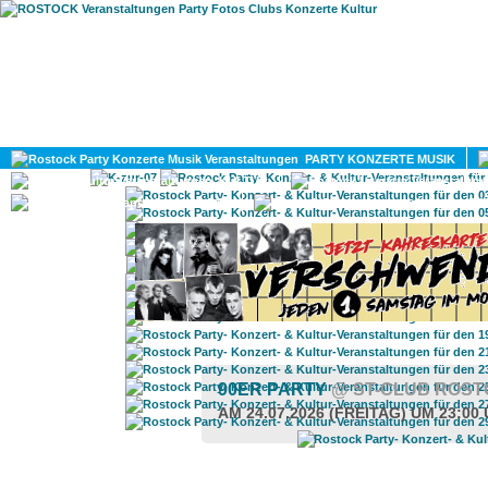
HOME
MAGAZIN
PARTY KONZERTE MUSIK
KULTUR
GAY
DIV
90ER PARTY
@ ST-CLUB ROS
AM 24.07.2026 (FREITAG) UM 23:00