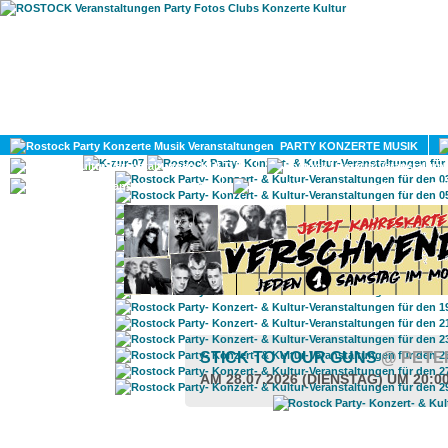
HOME
MAGAZIN
PARTY KONZERTE MUSIK
KULTUR
GAY
DIV
STICK TO YOUR GUNS
@ PETE
AM 28.07.2026 (DIENSTAG) UM 20:0