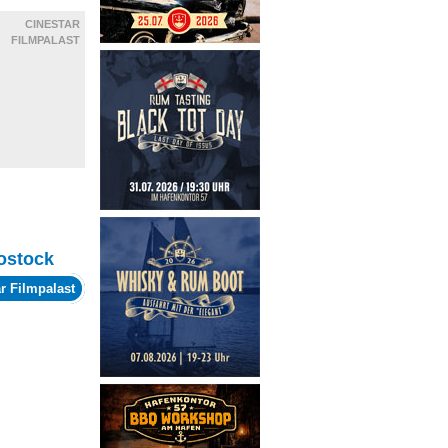
CINESTAR
FILMPALAST
ostock
r Filmpalast