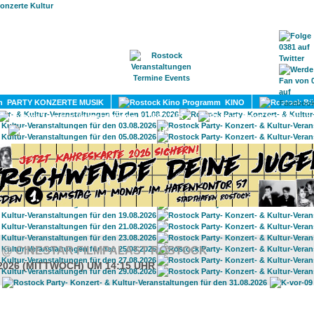
HOME
MAGAZIN
TERMINE
ADRESSEN
KONTA
PARTY KONZERTE MUSIK
KINO
LITERATUR
UMLAND
S
@ CINESTAR FILMPALAST ROSTOCK
.2026 (MITTWOCH) UM 14:15 UHR