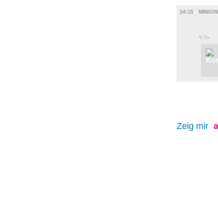
FILM
14:15
MINIO
*/ ?>
Zeig mir
a