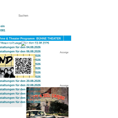
KT
BÜHNE THEATER
SPORT
GAY
Anzeige
Anzeige