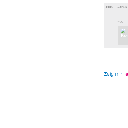
FILM
14:00
SUPER 
*/ ?>
Zeig mir
a