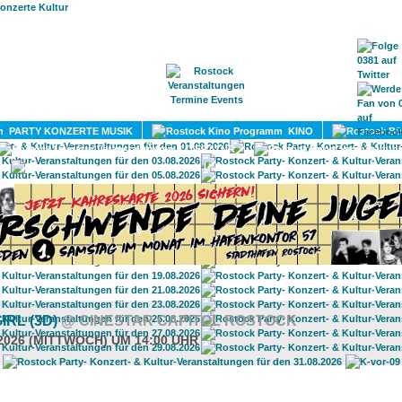
HOME
MAGAZIN
TERMINE
ADRESSEN
KONTA
PARTY KONZERTE MUSIK
KINO
LITERATUR
UMLAND
IRL (3D)
@ CINESTAR CAPITOL ROSTOCK
.2026 (MITTWOCH) UM 14:00 UHR