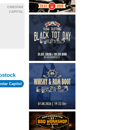
CINESTAR
CAPITOL
ostock
estar Capitol