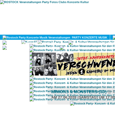
HOME
MAGAZIN
PARTY KONZERTE MUSIK
KULTUR
GAY
DIV
MINIONS & MONSTERS (3D)
@ 
AM 27.06.2026 (SAMSTAG) UM 17:0