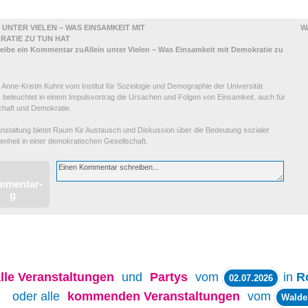
 UNTER VIELEN – WAS EINSAMKEIT MIT
W
RATIE ZU TUN HAT
. Anne-Kristin Kuhnt vom Institut für Soziologie und Demographie der Universität
 beleuchtet in einem Impulsvortrag die Ursachen und Folgen von Einsamkeit, auch für
chaft und Demokratie.
anstaltung bietet Raum für Austausch und Diskussion über die Bedeutung sozialer
nheit in einer demokratischen Gesellschaft.
lle
Veranstaltungen
und
Partys
vom
in
R
02.07.2026
oder alle
kommenden Veranstaltungen
vom
Walde