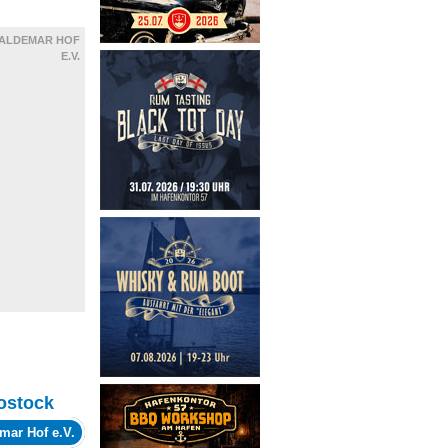
ALDEMAR HOF
E.V.
ostock
mar Hof e.V.