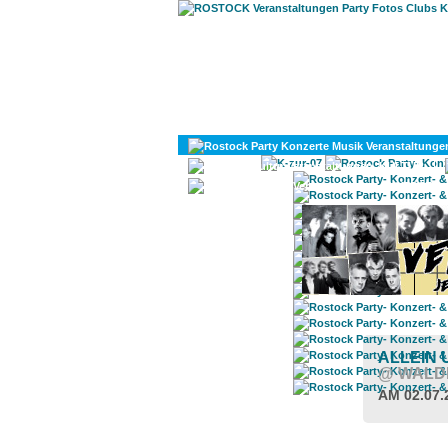
KULTUR
DIVERSES
ALLEIN 
@ WALD
AM 02.07