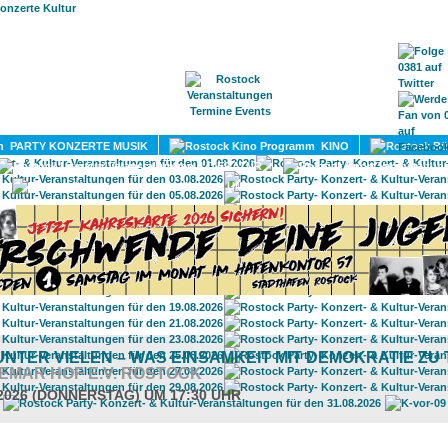
HOME
MAGAZIN
TERMINE
ADRESSEN
KONTA
PARTY KONZERTE MUSIK
KINO
LITERATUR
UMLAND
UNTER VIELEN – WAS EINSAMKEIT MIT DEMOKRATIE ZU
EMAR HOF E.V. ROSTOCK
.2026 (DONNERSTAG) UM 17:30 UHR