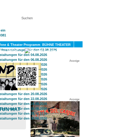
KT
BÜHNE THEATER
SPORT
GAY
Anzeige
Anzeige
 TUN HAT