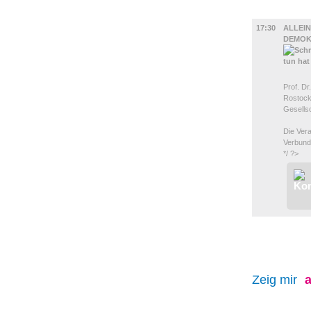
DIVERSES
17:30
ALLEIN
DEMOK
Prof. Dr
Rostock
Gesells
Die Ver
Verbunde
*/ ?>
Zeig mir
a