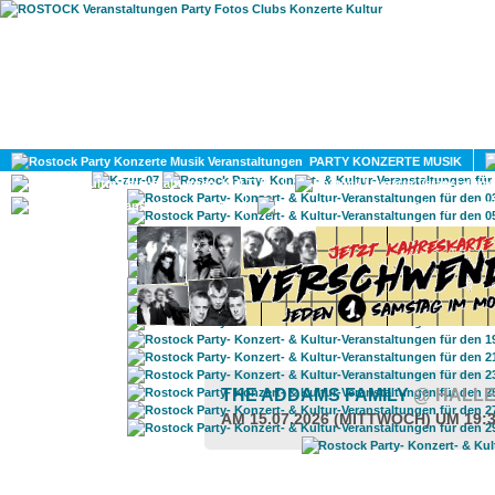
HOME
MAGAZIN
PARTY KONZERTE MUSIK
KULTUR
GAY
DIV
THE ADDAMS FAMILY
@ HALLE
AM 15.07.2026 (MITTWOCH) UM 19: