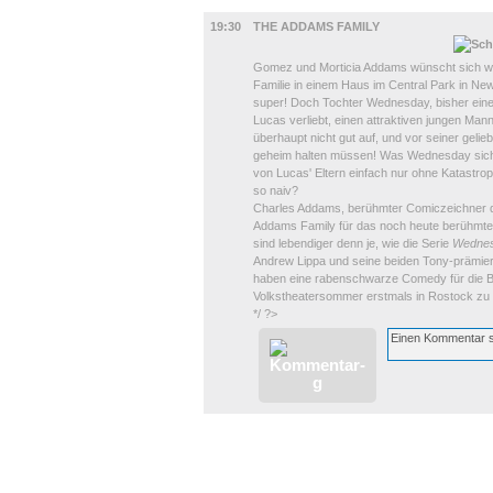
BÜHNE
19:30
THE ADDAMS FAMILY
Gomez und Morticia Addams wünscht sich wohl
Familie in einem Haus im Central Park in Ne
super! Doch Tochter Wednesday, bisher eine w
Lucas verliebt, einen attraktiven jungen M
überhaupt nicht gut auf, und vor seiner gelieb
geheim halten müssen! Was Wednesday sich
von Lucas' Eltern einfach nur ohne Katastrop
so naiv?
Charles Addams, berühmter Comiczeichner de
Addams Family für das noch heute berühmt
sind lebendiger denn je, wie die Serie
Wedne
Andrew Lippa und seine beiden Tony-prämier
haben eine rabenschwarze Comedy für die B
Volkstheatersommer erstmals in Rostock zu e
*/ ?>