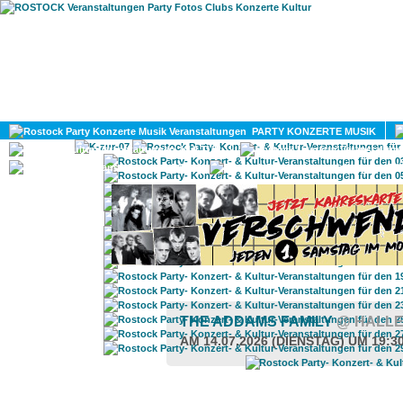
HOME
MAGAZIN
PARTY KONZERTE MUSIK
KULTUR
GAY
DIV
THE ADDAMS FAMILY
@ HALLE
AM 14.07.2026 (DIENSTAG) UM 19:3