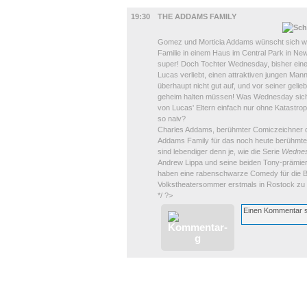
BÜHNE
19:30
THE ADDAMS FAMILY
Gomez und Morticia Addams wünscht sich wohl
Familie in einem Haus im Central Park in Ne
super! Doch Tochter Wednesday, bisher eine w
Lucas verliebt, einen attraktiven jungen M
überhaupt nicht gut auf, und vor seiner gelieb
geheim halten müssen! Was Wednesday sich
von Lucas' Eltern einfach nur ohne Katastrop
so naiv?
Charles Addams, berühmter Comiczeichner de
Addams Family für das noch heute berühmt
sind lebendiger denn je, wie die Serie
Wedne
Andrew Lippa und seine beiden Tony-prämier
haben eine rabenschwarze Comedy für die B
Volkstheatersommer erstmals in Rostock zu e
*/ ?>