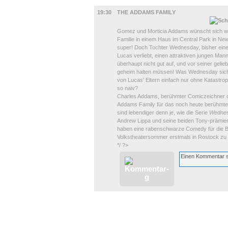
BÜHNE
19:30
THE ADDAMS FAMILY
Gomez und Morticia Addams wünscht sich wohl
Familie in einem Haus im Central Park in Ne
super! Doch Tochter Wednesday, bisher eine w
Lucas verliebt, einen attraktiven jungen M
überhaupt nicht gut auf, und vor seiner gelieb
geheim halten müssen! Was Wednesday sich
von Lucas' Eltern einfach nur ohne Katastrop
so naiv?
Charles Addams, berühmter Comiczeichner de
Addams Family für das noch heute berühmt
sind lebendiger denn je, wie die Serie
Wedne
Andrew Lippa und seine beiden Tony-prämier
haben eine rabenschwarze Comedy für die B
Volkstheatersommer erstmals in Rostock zu e
*/ ?>