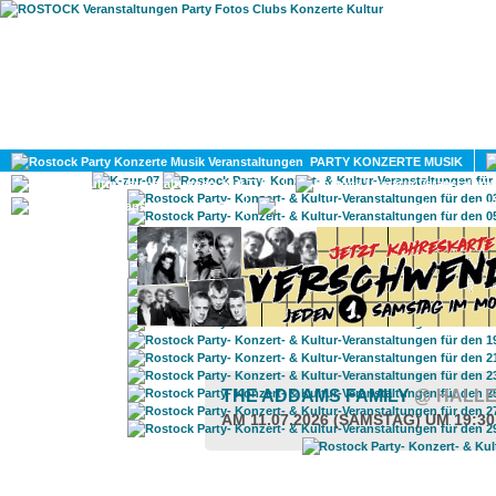
HOME
MAGAZIN
PARTY KONZERTE MUSIK
KULTUR
GAY
DIV
THE ADDAMS FAMILY
@ HALLE
AM 11.07.2026 (SAMSTAG) UM 19:3