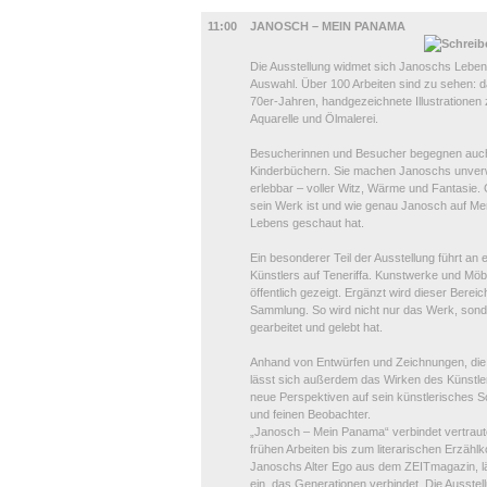
AUSSTELLUNGEN
11:00
JANOSCH – MEIN PANAMA
Die Ausstellung widmet sich Janoschs Leben 
Auswahl. Über 100 Arbeiten sind zu sehen: d
70er-Jahren, handgezeichnete Illustratione
Aquarelle und Ölmalerei.
Besucherinnen und Besucher begegnen auch
Kinderbüchern. Sie machen Janoschs unverw
erlebbar – voller Witz, Wärme und Fantasie. Gl
sein Werk ist und wie genau Janosch auf Men
Lebens geschaut hat.
Ein besonderer Teil der Ausstellung führt an e
Künstlers auf Teneriffa. Kunstwerke und Möb
öffentlich gezeigt. Ergänzt wird dieser Berei
Sammlung. So wird nicht nur das Werk, sond
gearbeitet und gelebt hat.
Anhand von Entwürfen und Zeichnungen, die v
lässt sich außerdem das Wirken des Künstler
neue Perspektiven auf sein künstlerisches Sc
und feinen Beobachter.
„Janosch – Mein Panama“ verbindet vertraut
frühen Arbeiten bis zum literarischen Erzäh
Janoschs Alter Ego aus dem ZEITmagazin, läd
ein, das Generationen verbindet. Die Ausste