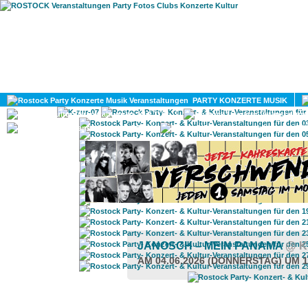
HOME
MAGAZIN
PARTY KONZERTE MUSIK
KULTUR
GAY
DIV
JANOSCH – MEIN PANAMA
@ K
AM 04.06.2026 (DONNERSTAG) UM 1