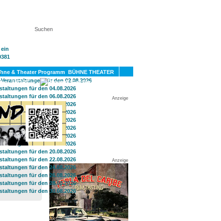
KT
BÜHNE THEATER
SPORT
GAY
Anzeige
Anzeige