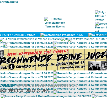
HOME
MAGAZIN
TERMINE
ADRESSEN
KONTA
PARTY KONZERTE MUSIK
KINO
LITERATUR
UMLAND
 COMEDY
@ CIRCUS FANTASIA ROSTOCK
2026 (FREITAG) UM 19:00 UHR