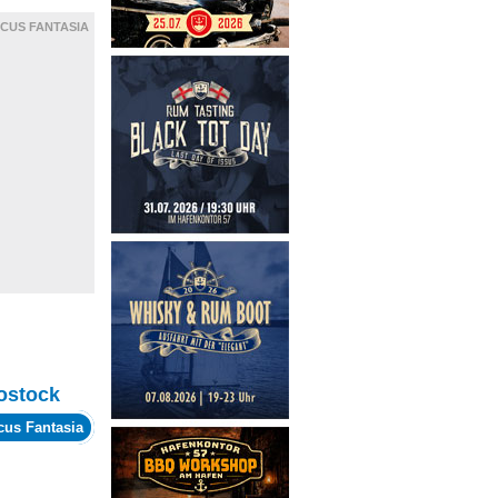
RCUS FANTASIA
ostock
cus Fantasia