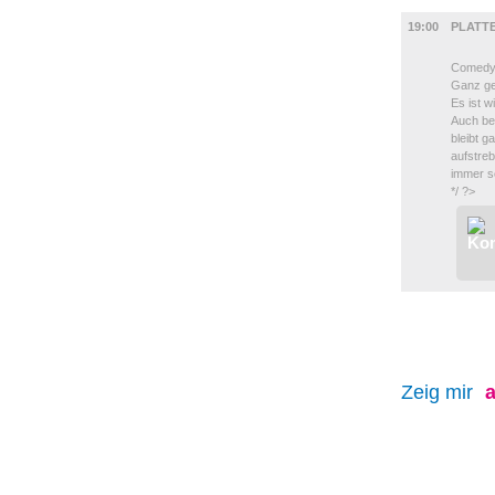
BÜHNE
19:00
PLATT
Comed
Ganz g
Es ist 
Auch be
bleibt g
aufstre
immer s
*/ ?>
Zeig mir
a