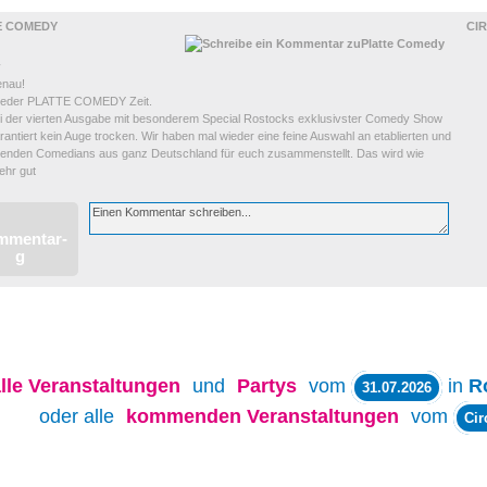
E COMEDY
CI
y
enau!
wieder PLATTE COMEDY Zeit.
i der vierten Ausgabe mit besonderem Special Rostocks exklusivster Comedy Show
arantiert kein Auge trocken. Wir haben mal wieder eine feine Auswahl an etablierten und
benden Comedians aus ganz Deutschland für euch zusammenstellt. Das wird wie
ehr gut
lle
Veranstaltungen
und
Partys
vom
in
R
31.07.2026
oder alle
kommenden Veranstaltungen
vom
Cir