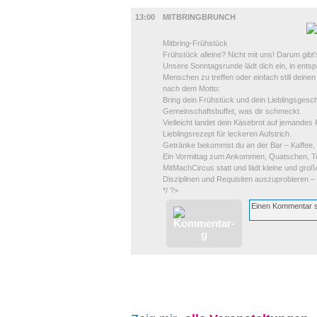
DIVERSES
13:00
MITBRINGBRUNCH
Mitbring-Frühstück
Frühstück alleine? Nicht mit uns! Darum gibt
Unsere Sonntagsrunde lädt dich ein, in ents
Menschen zu treffen oder einfach still deine
nach dem Motto:
Bring dein Frühstück und dein Lieblingsgesch
Gemeinschaftsbuffet, was dir schmeckt.
Vielleicht landet dein Käsebrot auf jemandes 
Lieblingsrezept für leckeren Aufstrich.
Getränke bekommst du an der Bar – Kaffee, Te
Ein Vormittag zum Ankommen, Quatschen, Tei
MitMachCircus statt und lädt kleine und gr
Disziplinen und Requisiten auszuprobieren –
*/ ?>