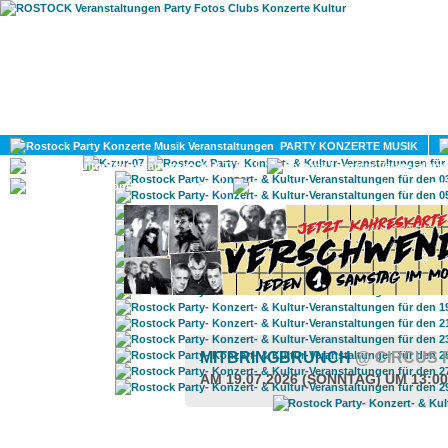
HOME
MAGAZIN
PARTY KONZERTE MUSIK
KULTUR
GAY
DIV
MITBRINGBRUNCH
@ CIRCUS 
AM 19.07.2026 (SONNTAG) UM 13:0