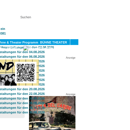
KT
BÜHNE THEATER
SPORT
GAY
Anzeige
Anzeige