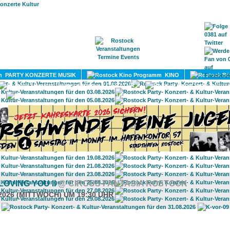
HOME
MAGAZIN
TERMINE
ADRESSEN
KONTA
PARTY KONZERTE MUSIK
KINO
LITERATUR
UMLAND
LOVING YOU II
@ CIRCUS FANTASIA ROSTOCK
.2026 (MITTWOCH) UM 19:30 UHR