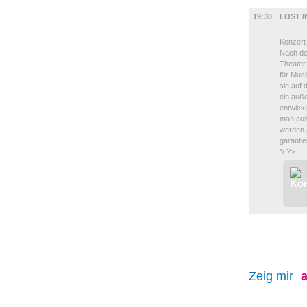
MUSIK
19:30
LOST I
Konzert
Nach de
Theater
für Mus
sie auf 
ein auß
entwick
man aus
werden 
garantie
*/ ?>
Zeig mir
a