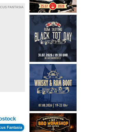
RCUS FANTASIA
ostock
cus Fantasia