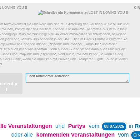
N LOVING YOU II
CI
m Auftaktkonzert mit Musikern aus der POP-Abteilung der Hochschule für Musik und
 Rostock, kommt hier das nächste Konzert. Diesmal mit Ensembles aus dem Institut
ikpädagogik. Was die zukünftigen Musiklehrer musikalisch so draufhaben, beweisen
den jährlichen Schulmusikkonzerten in der HMT. Hier im Circus Fantasia erwartet Sie
ergewöhnliches Konzert mit der „Bigband“ und Popchor „RadioHue“ und meist
elt sich auch noch was spontan. Denn auf der Bühne stehen dann auch Musiker die
 Bands wie „majkind“ und „Stereono“, nicht nur in Rostock kennt. So kann es eng
auf der Bühne, wenn sie anrücken mit Pauken und Trompeten – gute Laune ist dabei
rt.
lle
Veranstaltungen
und
Partys
vom
in
R
08.07.2026
oder alle
kommenden Veranstaltungen
vom
Cir