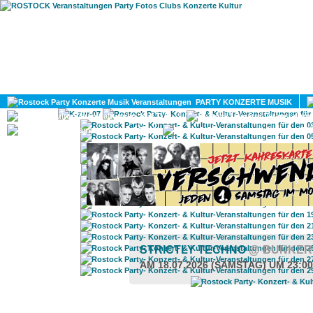
HOME
MAGAZIN
PARTY KONZERTE MUSIK
KULTUR
GAY
DIV
STRICTLY TECHNO
@ BUNKER
AM 18.07.2026 (SAMSTAG) UM 23:0