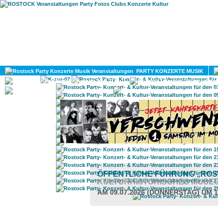
HOME
MAGAZIN
PARTY KONZERTE MUSIK
KULTUR
GAY
DIV
ÖFFENTLICHE FÜHRUNG „RO
KULTURHISTORISCHES MUSE
AM 09.07.2026 (DONNERSTAG) UM 1