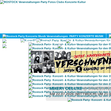
HOME
MAGAZIN
PARTY KONZERTE MUSIK
KULTUR
GAY
DIV
MIXERY DELUXE
@ STUDENTE
AM 22.07.2026 (MITTWOCH) UM 21: